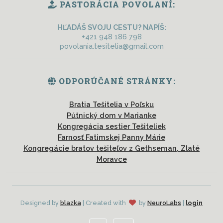
PASTORÁCIA POVOLANÍ:
HĽADÁŠ SVOJU CESTU? NAPÍŠ:
+421 948 186 798
povolania.tesitelia@gmail.com
ODPORÚČANÉ STRÁNKY:
Bratia Tešitelia v Poľsku
Pútnický dom v Marianke
Kongregácia sestier Tešiteliek
Farnosť Fatimskej Panny Márie
Kongregácie bratov tešiteľov z Gethseman, Zlaté
Moravce
Designed by
blazka
| Created with
by
NeuroLabs
|
login