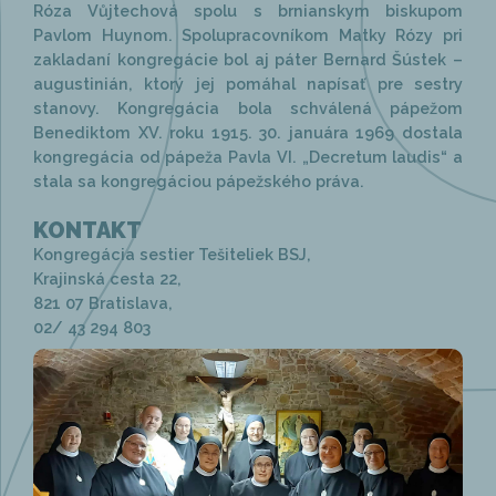
Róza Vůjtechová spolu s brnianskym biskupom
Pavlom Huynom. Spolupracovníkom Matky Rózy pri
zakladaní kongregácie bol aj páter Bernard Šústek –
augustinián, ktorý jej pomáhal napísať pre sestry
stanovy. Kongregácia bola schválená pápežom
Benediktom XV. roku 1915. 30. januára 1969 dostala
kongregácia od pápeža Pavla VI. „Decretum laudis“ a
stala sa kongregáciou pápežského práva.
KONTAKT
Kongregácia sestier Tešiteliek BSJ,
Krajinská cesta 22,
821 07 Bratislava,
02/ 43 294 803