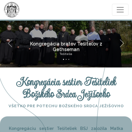
Kongregácia bratov Tešiteľov z
Previous
Next
Gethseman
Tešitelia
Kongregácia sestier Tešiteliek
Božského Srdca Ježišovho
VŠETKO PRE POTECHU BOŽSKÉHO SRDCA JEŽIŠOVHO
Kongregáciu sestier Tešiteliek BSJ založila Matka