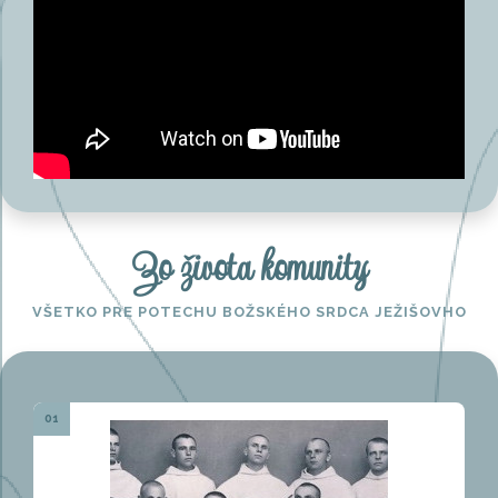
Zo života komunity
VŠETKO PRE POTECHU BOŽSKÉHO SRDCA JEŽIŠOVHO
01