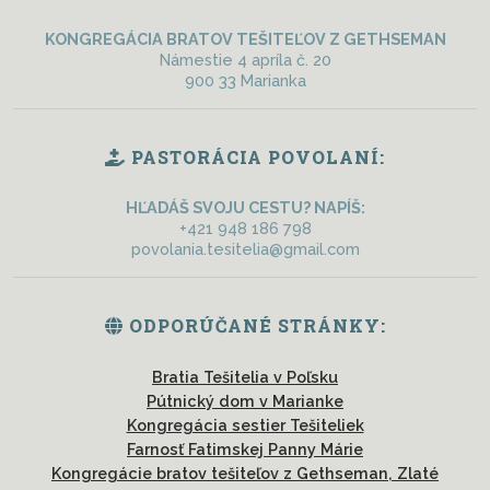
KONGREGÁCIA BRATOV TEŠITEĽOV Z GETHSEMAN
Námestie 4 apríla č. 20
900 33 Marianka
PASTORÁCIA POVOLANÍ:
HĽADÁŠ SVOJU CESTU? NAPÍŠ:
+421 948 186 798
povolania.tesitelia@gmail.com
ODPORÚČANÉ STRÁNKY:
Bratia Tešitelia v Poľsku
Pútnický dom v Marianke
Kongregácia sestier Tešiteliek
Farnosť Fatimskej Panny Márie
Kongregácie bratov tešiteľov z Gethseman, Zlaté