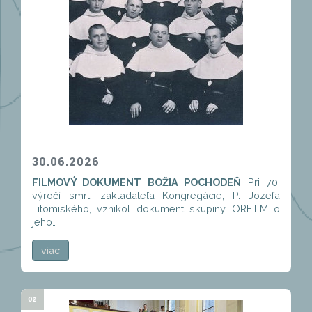
30.06.2026
FILMOVÝ DOKUMENT BOŽIA POCHODEŇ
Pri 70.
výročí smrti zakladateľa Kongregácie, P. Jozefa
Litomiského, vznikol dokument skupiny ORFILM o
jeho…
viac
02