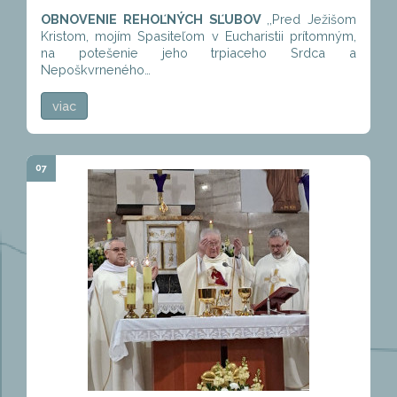
OBNOVENIE REHOĽNÝCH SĽUBOV
,,Pred Ježišom
Kristom, mojím Spasiteľom v Eucharistii prítomným,
na potešenie jeho trpiaceho Srdca a
Nepoškvrneného…
viac
07