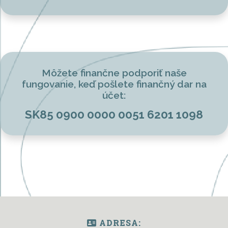
Môžete finančne podporiť naše
fungovanie, keď pošlete finančný dar na
účet:
SK85 0900 0000 0051 6201 1098
ADRESA: