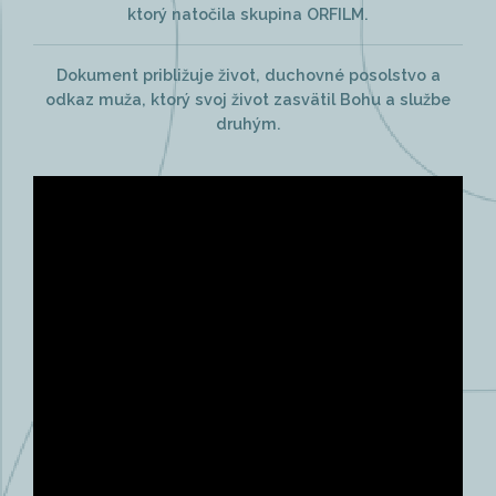
ktorý natočila skupina ORFILM.
Dokument približuje život, duchovné posolstvo a
odkaz muža, ktorý svoj život zasvätil Bohu a službe
druhým.