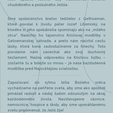
chudobného a poslušného Ježiša.
Sme spoločenstvo bratov tešiteľov z Gethseman,
ktoré povolal k životu páter Jozef Litomiský, na
ktorého si jeho spolubratia spomínajú ako na „milého
otca“. Nadchlo ho tajomstvo Kristovej modlitby v
Getsemanskej záhrade, a preto nám načrtol cestu
lásky, ktorá koná zadosťučinenie za hriechy. Toto
povolanie nám zanechal ako svoj duchovný
testament. Našou odpoveďou na Kristovu túžbu –
zostaňte tu a bdejte so mnou – je naša každodenná
modlitba pred Najsvätejšou sviatosťou.
Započúvaní do rytmu bitia Božieho srdca
vychádzame na periférie sveta, aby sme ako apoštoli
prinášali radosť a nádej ľuďom odsunutým na okraj
každodenného života. Navštevujeme väznice,
nemocnice, hospice a školy, aby sme uponáhľanému
svetu pripomenuli, že Ježiš žije!