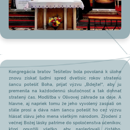
Kongregácia bratov Tešiteľov bola povolaná k úlohe
znovu získať ľuďmi spred dvetisíc rokov stratenú
šancu potešiť Boha, prijať výzvu „Bdejte!“, aby ju
premenila na každodennú skutočnosť a tak dohnať
stratený čas. Modlitba v Olivovej záhrade sa deje. A
hlavne, aj napriek tomu že jeho vyvolený zaspali on
stále prosí a dáva nám šancu potešiť ho cez výzvu
hlásať slávu jeho mena všetkým národom. Zrodení z
večnej Božej lásky patríme do spoločenstva učeníkov,
ktorí opustili všetko, aby nasledovali čistého,