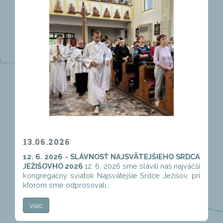
13.06.2026
12. 6. 2026 - SLÁVNOSŤ NAJSVÄTEJŠIEHO SRDCA
JEŽIŠOVHO 2026
12. 6. 2026 sme slávili náš najväčší
kongregačný sviatok Najsvätejšie Srdce Ježišov, pri
ktorom sme odprosovali…
viac