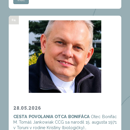
04
28.05.2026
CESTA POVOLANIA OTCA BONIFÁCA
Otec Bonifác
M. Tomáš Jankowiak CCG sa narodil 15. augusta 1971
v Toruni v rodine Kristíny (biologičky)…