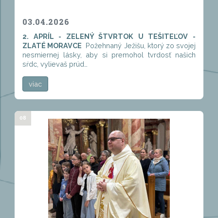
03.04.2026
2. APRÍL - ZELENÝ ŠTVRTOK U TEŠITEĽOV -
ZLATÉ MORAVCE
Požehnaný Ježišu, ktorý zo svojej
nesmiernej lásky, aby si premohol tvrdosť našich
sŕdc, vylievaš prúd…
viac
08