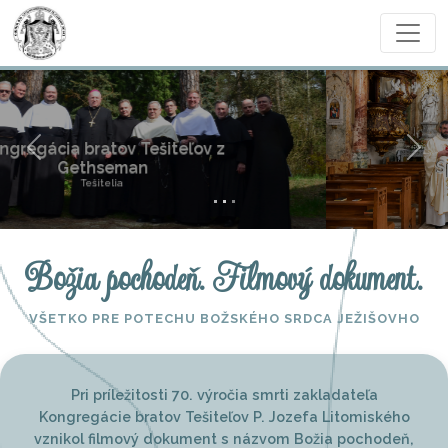
Previous
Next
Spolucítiť s Ježišom Kristom...
Páter Jozef Litomiský
Božia pochodeň. Filmový dokument.
VŠETKO PRE POTECHU BOŽSKÉHO SRDCA JEŽIŠOVHO
Pri príležitosti 70. výročia smrti zakladateľa
Kongregácie bratov Tešiteľov P. Jozefa Litomiského
vznikol filmový dokument s názvom Božia pochodeň,