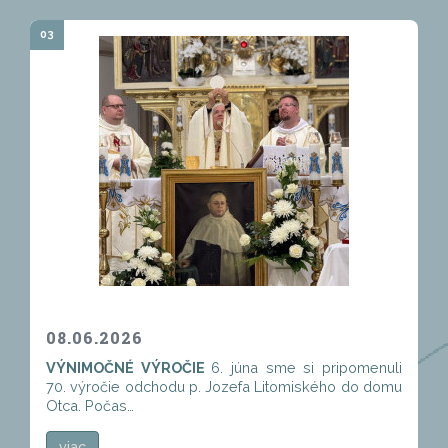
03
08.06.2026
VÝNIMOČNÉ VÝROČIE
6. júna sme si pripomenuli
70. výročie odchodu p. Jozefa Litomiského do domu
Otca. Počas…
viac