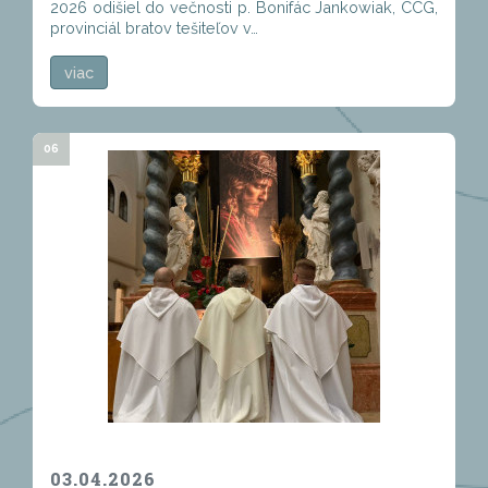
2026 odišiel do večnosti p. Bonifác Jankowiak, CCG,
provinciál bratov tešiteľov v…
viac
06
03.04.2026