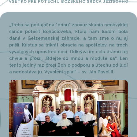
VŠETKO PRE POTECHU BOŽSKÉHO SRDCA JEŽIŠOVHO
„Treba sa podujať na "drinu" znovuzískania neobvyklej
šance potešiť Bohočloveka, ktorá nám ľuďom bola
daná v Getsemanskej záhrade, a tam sme o ňu aj
prišli. Kristus sa trikrát obracia na apoštolov, na troch
vyvolených uprostred noci. Odkrýva im celú drámu tej
chvíle a prosí:, ,Bdejte so mnou a modlite sa“. Len
tento jediný raz prosí Boh o podporu a útechu od ľudí
a nedostáva ju. Vyvolení spia!“ – sv. Ján Pavol II.