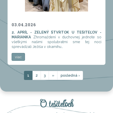
03.04.2026
2. APRÍL - ZELENÝ ŠTVRTOK U TEŠITEĽOV -
MARIANKA
Zhromaždení v duchovnej jednote so
všetkými našimi spolubratmi sme tej noci
sprevádzali Ježiša v okamihu…
viac
1
2
3
»
posledná ›
O tešiteľoch