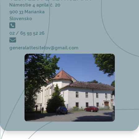
Námestie 4 apríla č. 20
900 33 Marianka
Slovensko
02 / 65 93 52 26
generalattesitelov@gmail.com