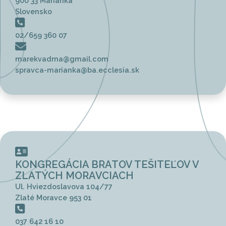
900 33 Marianka
Slovensko
02/659 360 07
marekvadrna@gmail.com
spravca-marianka@ba.ecclesia.sk
KONGREGÁCIA BRATOV TEŠITEĽOV V
ZLATÝCH MORAVCIACH
Ul. Hviezdoslavova 104/77
Zlaté Moravce 953 01
037 642 16 10