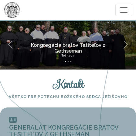
Previous
Next
Spolucítiť s Ježišom Kristom...
Páter Jozef Litomiský
Kontakt
VŠETKO PRE POTECHU BOŽSKÉHO SRDCA JEŽIŠOVHO
GENERALÁT KONGREGÁCIE BRATOV
TEŠITEĽOV Z GETHSEMAN