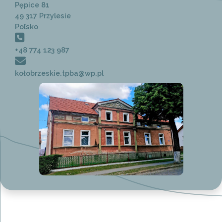
Pępice 81
49 317 Przylesie
Poľsko
+48 774 123 987
koł
obrzeskie.tpba@wp.pl