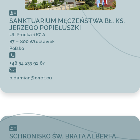
SANKTUARIUM MĘCZEŃSTWA BŁ. KS.
JERZEGO POPIEŁUSZKI
Ul. Płocka 167 A
87 – 800 Włocławek
Poľsko
+48 54 233 91 67
o.damian@onet.eu
SCHRONISKO ŚW. BRATA ALBERTA