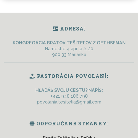
ADRESA:
KONGREGÁCIA BRATOV TEŠITEĽOV Z GETHSEMAN
Námestie 4 apríla č. 20
900 33 Marianka
PASTORÁCIA POVOLANÍ:
HĽADÁŠ SVOJU CESTU? NAPÍŠ:
+421 948 186 798
povolania.tesitelia@gmail.com
ODPORÚČANÉ STRÁNKY:
Bratia Tešitelia v Poľsku