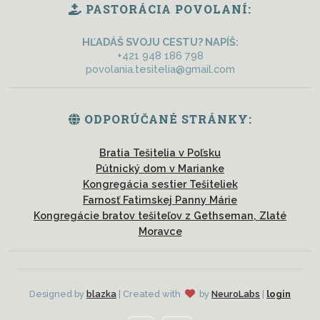
PASTORÁCIA POVOLANÍ:
HĽADÁŠ SVOJU CESTU? NAPÍŠ:
+421 948 186 798
povolania.tesitelia@gmail.com
ODPORÚČANÉ STRÁNKY:
Bratia Tešitelia v Poľsku
Pútnický dom v Marianke
Kongregácia sestier Tešiteliek
Farnosť Fatimskej Panny Márie
Kongregácie bratov tešiteľov z Gethseman, Zlaté
Moravce
Designed by
blazka
| Created with
by
NeuroLabs
|
login