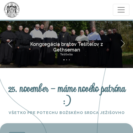
Kongregácia bratov Tešiteľov z
Previous
Next
Gethseman
Tešitelia
25. november – máme nového patróna
:)
VŠETKO PRE POTECHU BOŽSKÉHO SRDCA JEŽIŠOVHO