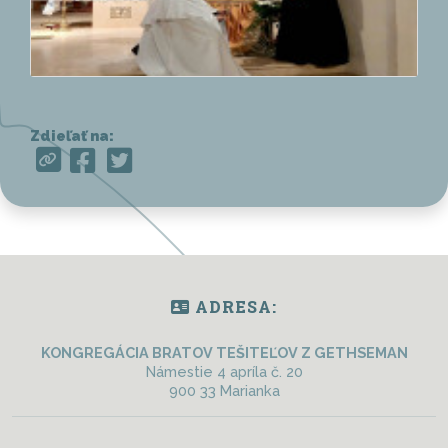
Zdieľať na:
ADRESA:
KONGREGÁCIA BRATOV TEŠITEĽOV Z GETHSEMAN
Námestie 4 apríla č. 20
900 33 Marianka