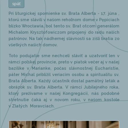
späť
Pri liturgickej spomienke sv. Brata Alberta - 17. júna ,
ktorú sme slávili v našom rehoľnom dome v Pępiciach
blízko Wrocławia, bol tento sv. Brat otcom generálom
Michalom Krysztofowiczom pripojený do radu našich
patrónov. Na tak nádhernej slávnosti sa zišli bratia zo
všetkých našich domov.
Toto podujatie sme nechceli sláviť a uzatvoriť len v
rámci poľskej provincie, preto v piatok večer aj v našej
bazilike v Marianke, počas slávnostnej Eucharistie,
páter Michal priblížil veriacim osobu a spiritualitu sv.
Brata Alberta. Každý účastník dostal pamätný leták a
obrázok sv. Brata Alberta. V rámci Jubilejného roka,
ktorý prežívame v našej Kongregácii, nás podobné
stretnutie čaká aj v novom roku, v našom kostole
v Zlatých Moravciach.