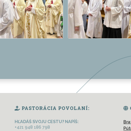
PASTORÁCIA POVOLANÍ:
HĽADÁŠ SVOJU CESTU? NAPÍŠ:
Bra
+421 948 186 798
Pút