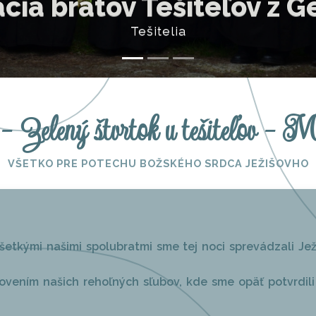
olucítiť s Ježišom Kristom
Páter Jozef Litomiský
l - Zelený štvrtok u tešiteľov - 
VŠETKO PRE POTECHU BOŽSKÉHO SRDCA JEŽIŠOVHO
etkými našimi spolubratmi sme tej noci sprevádzali J
ením našich rehoľných sľubov, kde sme opäť potvrdili 