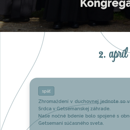
Sp
2. aprí
späť
Zhromaždení v duchovnej jednote so vš
Srdca v Getsemanskej záhrade.
Naše nočné bdenie bolo spojené s obnov
Getsemani súčasného sveta.