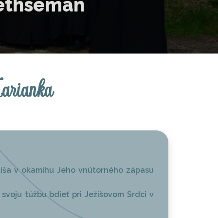
...
Marianka
ežiša v okamihu Jeho vnútorného zápasu
svoju túžbu bdieť pri Ježišovom Srdci v