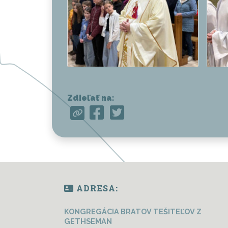
Zdieľať na:
ADRESA:
KONGREGÁCIA BRATOV TEŠITEĽOV Z
GETHSEMAN