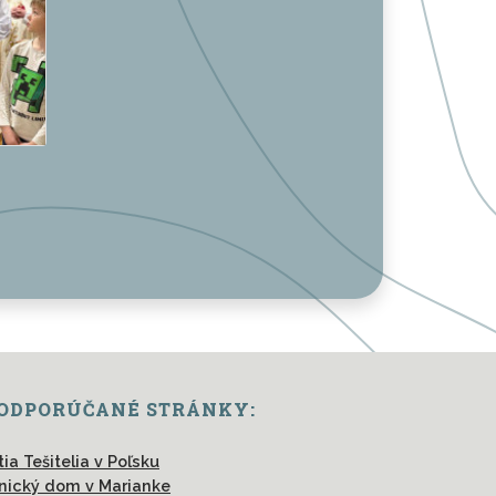
ODPORÚČANÉ STRÁNKY:
tia Tešitelia v Poľsku
nický dom v Marianke